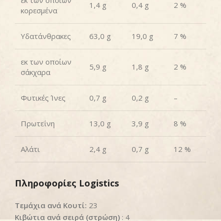
εκ των οποίων
1,4 g
0,4 g
2 %
κορεσμένα
Υδατάνθρακες
63,0 g
19,0 g
7 %
εκ των οποίων
5,9 g
1,8 g
2 %
σάκχαρα
Φυτικές Ίνες
0,7 g
0,2 g
–
Πρωτεΐνη
13,0 g
3,9 g
8 %
Αλάτι
2,4 g
0,7 g
12 %
Πληροφορίες Logistics
Τεμάχια ανά Κουτί:
23
Κιβώτια ανά σειρά (στρώση)
: 4