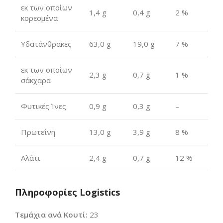
εκ των οποίων
1,4 g
0,4 g
2 %
κορεσμένα
Υδατάνθρακες
63,0 g
19,0 g
7 %
εκ των οποίων
2,3 g
0,7 g
1 %
σάκχαρα
Φυτικές Ίνες
0,9 g
0,3 g
–
Πρωτεΐνη
13,0 g
3,9 g
8 %
Αλάτι
2,4 g
0,7 g
12 %
Πληροφορίες Logistics
Τεμάχια ανά Κουτί:
23