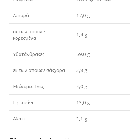
Λιπαρά
17,0 g
εκ των οποίων
1,4 g
κορεσμένα
Υδατάνθρακες
59,0 g
εκ των οποίων σάκχαρα
3,8 g
Εδώδιμες Ίνες
4,0 g
Πρωτεΐνη
13,0 g
Αλάτι
3,1 g