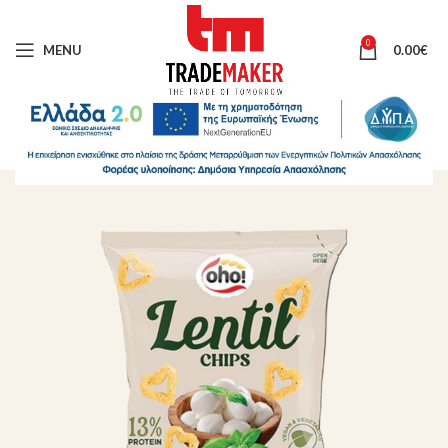
0
MENU
0.00
€