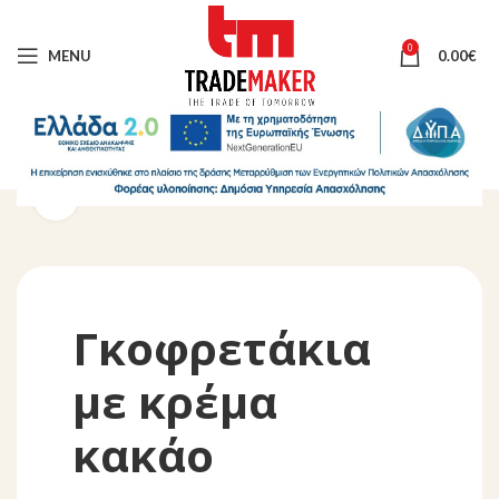
0
MENU
0.00
€
Click to enlarge
Γκοφρετάκια
με κρέμα
κακάο