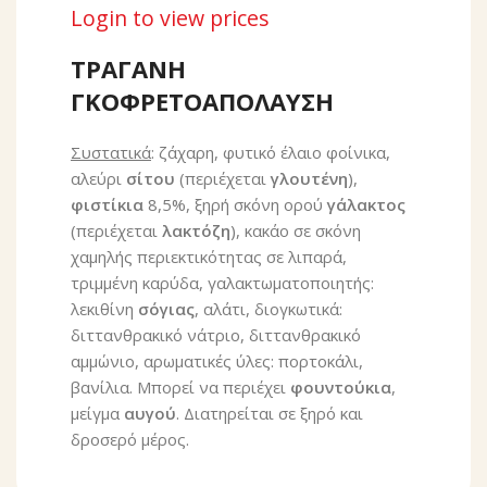
Login to view prices
ΤΡΑΓΑΝΗ
ΓΚΟΦΡΕΤΟΑΠΟΛΑΥΣΗ
Συστατικά
: ζάχαρη, φυτικό έλαιο φοίνικα,
αλεύρι
σίτου
(περιέχεται
γλουτένη
),
φιστίκια
8,5%, ξηρή σκόνη ορού
γάλακτος
(περιέχεται
λακτόζη
), κακάο σε σκόνη
χαμηλής περιεκτικότητας σε λιπαρά,
τριμμένη καρύδα, γαλακτωματοποιητής:
λεκιθίνη
σόγιας
, αλάτι, διογκωτικά:
διττανθρακικό νάτριο, διττανθρακικό
αμμώνιο, αρωματικές ύλες: πορτοκάλι,
βανίλια. Μπορεί να περιέχει
φουντούκια
,
μείγμα
αυγού
. Διατηρείται σε ξηρό και
δροσερό μέρος.