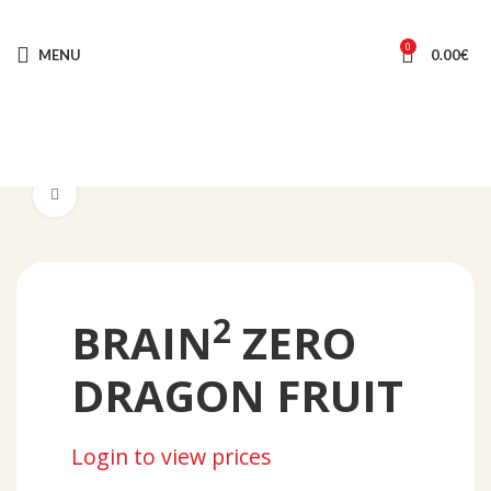
0
MENU
0.00
€
Click to enlarge
2
BRAIN
ZERO
DRAGON FRUIT
Login to view prices