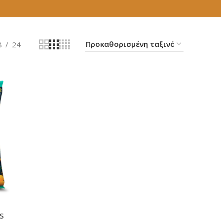
8
24
S