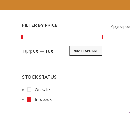
FILTER BY PRICE
Αρχική σ
Τιμή:
0€
—
10€
ΦΙΛΤΡΆΡΙΣΜΑ
Ελάχιστη
Μέγιστη
τιμή
τιμή
STOCK STATUS
On sale
In stock